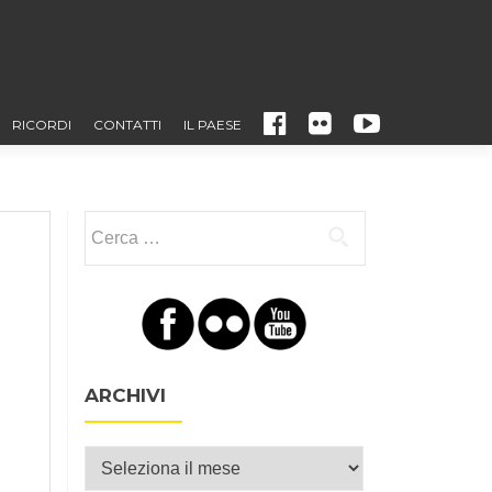
FACEBOOK
FLICKR
YOUTUBE
RICORDI
CONTATTI
IL PAESE
Ricerca per:
ARCHIVI
Archivi