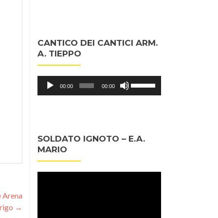
CANTICO DEI CANTICI ARM.
A. TIEPPO
Audio
Usa
00:00
00:00
Player
i
tasti
freccia
su/giù
SOLDATO IGNOTO – E.A.
per
MARIO
aumentare
o
diminuire
Video
il
Player
e Arena
volume.
rigo
→