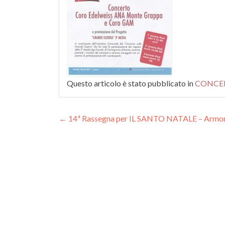
Questo articolo è stato pubblicato in
CONCER
Navigazione articoli
←
14ª Rassegna per IL SANTO NATALE – Armoni