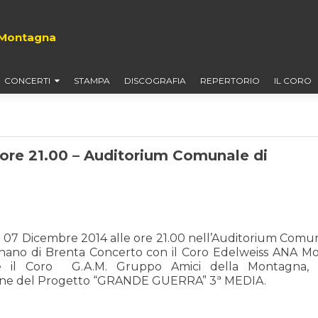
i Montagna
CONCERTI
STAMPA
DISCOGRAFIA
REPERTORIO
IL CORO
re 21.00 – Auditorium Comunale di
07 Dicembre 2014 alle ore 21.00 nell’Auditorium Comu
nano di Brenta Concerto con il Coro Edelweiss ANA M
 il Coro G.A.M. Gruppo Amici della Montagna,
one del Progetto “GRANDE GUERRA” 3ª MEDIA.