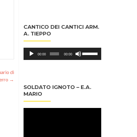
CANTICO DEI CANTICI ARM.
A. TIEPPO
Audio
Usa
00:00
00:00
Player
i
tasti
ario di
freccia
erro
→
su/giù
SOLDATO IGNOTO – E.A.
per
MARIO
aumentare
o
diminuire
Video
il
Player
volume.