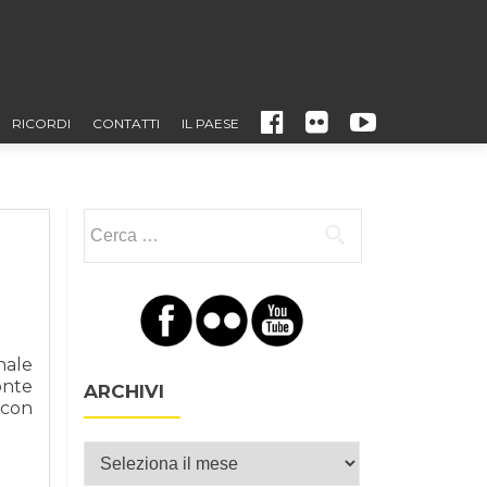
FACEBOOK
FLICKR
YOUTUBE
RICORDI
CONTATTI
IL PAESE
Ricerca per:
nale
onte
ARCHIVI
 con
Archivi