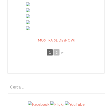
[MOSTRA SLIDESHOW]
1
2
►
Ricerca per: